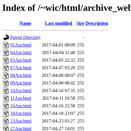
Index of /~wic/html/archive_w
Name
Last modified
Size
Description
Parent Directory
-
01Apr.html
2017-04-01 08:09
255
04Apr.html
2017-04-04 11:40
255
05Apr.html
2017-04-05 22:32
255
07Apr.html
2017-04-07 05:29
255
08Apr.html
2017-04-08 08:07
255
09Apr.html
2017-04-09 08:42
255
10Apr.html
2017-04-10 07:35
255
11Apr.html
2017-04-11 16:58
255
16Apr.html
2017-04-16 22:58
255
18Apr.html
2017-04-18 23:07
255
23Apr.html
2017-04-23 01:27
255
27Apr.html
2017-04-27 14:01
255