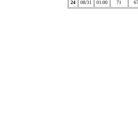
24
08/31
01:00
71
6