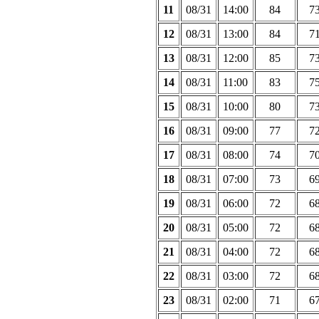
11
08/31
14:00
84
7
12
08/31
13:00
84
7
13
08/31
12:00
85
7
14
08/31
11:00
83
7
15
08/31
10:00
80
7
16
08/31
09:00
77
7
17
08/31
08:00
74
7
18
08/31
07:00
73
6
19
08/31
06:00
72
6
20
08/31
05:00
72
6
21
08/31
04:00
72
6
22
08/31
03:00
72
6
23
08/31
02:00
71
6