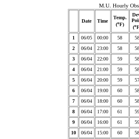
M.U. Hourly Obse
De
Temp.
Poi
Date
Time
o
(
F)
o
(
F
1
06/05
00:00
58
5
2
06/04
23:00
58
5
3
06/04
22:00
59
5
4
06/04
21:00
59
5
5
06/04
20:00
59
5
6
06/04
19:00
60
5
7
06/04
18:00
60
5
8
06/04
17:00
61
5
9
06/04
16:00
61
5
10
06/04
15:00
60
5