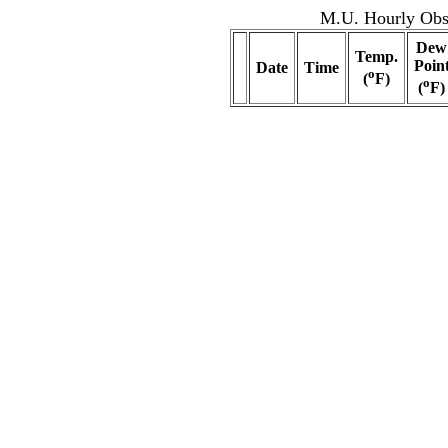
M.U. Hourly Obse
Dew
Temp.
Poin
Date
Time
o
(
F)
o
(
F)