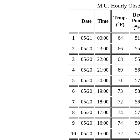
M.U. Hourly Obser
De
Temp.
Poi
Date
Time
o
(
F)
o
(
F
1
05/21
00:00
64
51
2
05/20
23:00
66
55
3
05/20
22:00
68
55
4
05/20
21:00
69
56
5
05/20
20:00
71
57
6
05/20
19:00
73
58
7
05/20
18:00
72
56
8
05/20
17:00
74
57
9
05/20
16:00
74
59
10
05/20
15:00
72
57