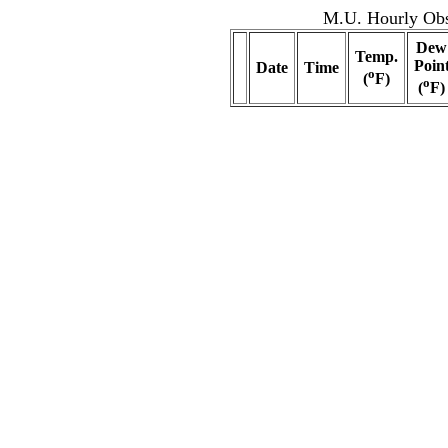
M.U. Hourly Obse
Dew
Temp.
Poin
Date
Time
o
(
F)
o
(
F)