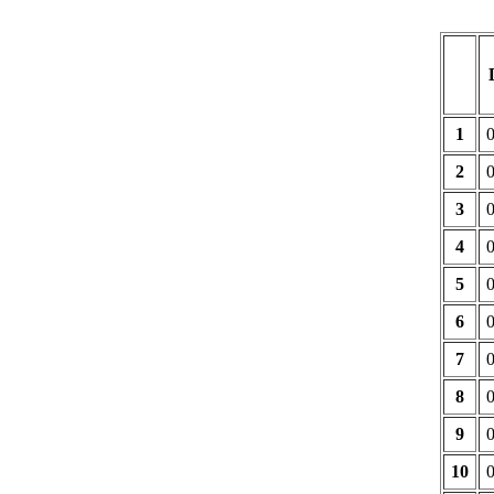
1
2
3
4
5
6
7
8
9
10