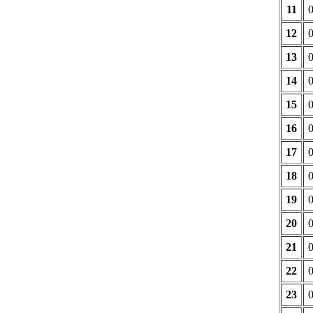
11
12
13
14
15
16
17
18
19
20
21
22
23