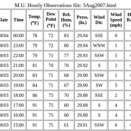
M.U. Hourly Observations file:
3Aug2007.html
Dew
Rel.
Wind
H
Temp.
Press.
Wind
Point
Date
Time
Hum.
Speed
Ra
o
(in.)
Dir.
(
F)
o
(%)
(mph)
(
F)
08/04
00:00
78
72
83
29.94
SSE
0
08/03
23:00
79
72
80
29.94
WNW
1
08/03
22:00
79
71
77
29.93
SSW
5
08/03
21:00
81
70
70
29.92
S
2
08/03
20:00
83
71
68
29.90
SSW
1
08/03
19:00
84
71
67
29.90
SW
5
08/03
18:00
86
75
70
29.88
SSE
2
08/03
17:00
91
75
60
29.88
S
4
08/03
16:00
91
75
60
29.89
S
4
08/03
15:00
91
75
61
29.91
SSW
6