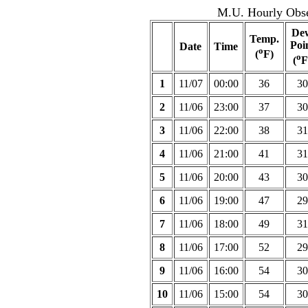
M.U. Hourly Obse
De
Temp.
Poi
Date
Time
o
(
F)
o
(
F
1
11/07
00:00
36
30
2
11/06
23:00
37
30
3
11/06
22:00
38
31
4
11/06
21:00
41
31
5
11/06
20:00
43
30
6
11/06
19:00
47
29
7
11/06
18:00
49
31
8
11/06
17:00
52
29
9
11/06
16:00
54
30
10
11/06
15:00
54
30